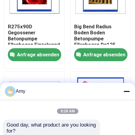
Über uns
R275x90D
Big Bend Radius
Gegossener
Boden Boden
Fabrik Tour
Betonpumpe
Betonpumpe
Ellenbogen Einzelwand
Ellenbogen Dn125
Zwillingswand 20#
Dn15
Anfrage absenden
Anfrage absenden
Qualitätskontrolle
Betonpumpe Rohr
Biegung
Kontakt
Amy
Referenzen
9:28 AM
Betonpumpe-Teile Putzmeister
Good day, what product are you looking 
for?
Betonpumpe-Teile Schwing
65mn und Legierstahl
R275x90D