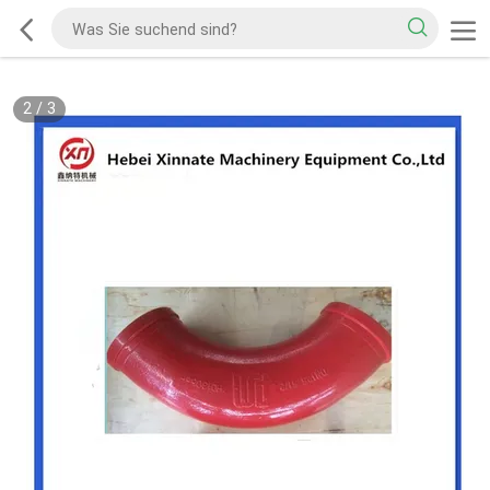
2
/
3