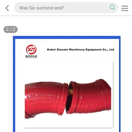
2
/
2