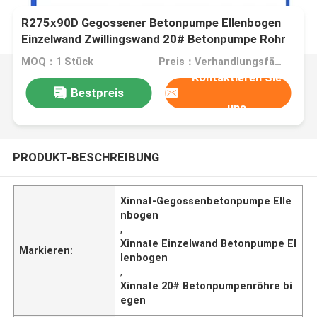
R275x90D Gegossener Betonpumpe Ellenbogen
Einzelwand Zwillingswand 20# Betonpumpe Rohr
Biegung
MOQ：1 Stück
Preis：Verhandlungsfähig
Kontaktieren Sie
Bestpreis
uns
PRODUKT-BESCHREIBUNG
Xinnat-Gegossenbetonpumpe Elle
nbogen
,
Xinnate Einzelwand Betonpumpe El
Markieren:
lenbogen
,
Xinnate 20# Betonpumpenröhre bi
egen