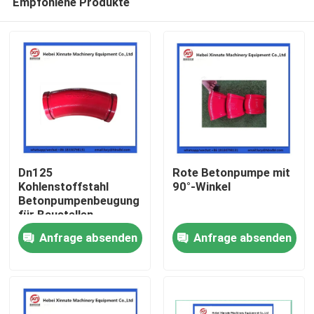
Empfohlene Produkte
Dn125
Rote Betonpumpe mit
Kohlenstoffstahl
90°-Winkel
Betonpumpenbeugung
für Baustellen
Startseite
Anfrage absenden
Anfrage absenden
Produkte
Videos