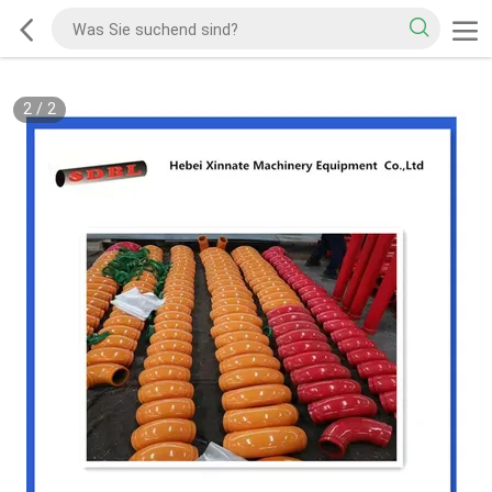
2
/
2