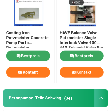
Casting Iron
HAVE Balance Valve
Putzmeister Concrete
Putzmeister Single
Pump Parts
Interlock Valve 400
Putzmeister
440 Solenoid Valve For
Agitatoring Paddles
Concrete Pump
Bestpreis
Bestpreis
Kontakt
Kontakt
Betonpumpe-Teile Schwing
(34)