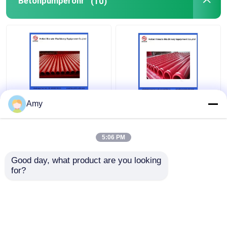
Betonpumperohr
(10)
Betonpumpenreinigungskugel
Betonbohrer
Pump für den Rexthod
Amy
Betonpumpeteile SANY
5:06 PM
Bestpreis
Bestpreis
Ersatzteile für Zoomlion-Betonpumpen
Good day, what product are you looking 
for?
Kontakt
Kontakt
Zubehör für Betonpumpen
Benutzter Betonpumpe-LKW