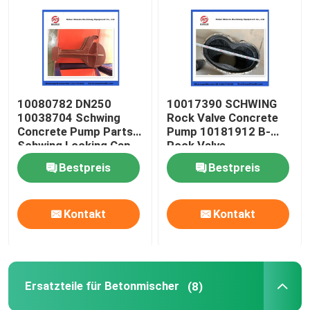
10080782 DN250
10017390 SCHWING
10038704 Schwing
Rock Valve Concrete
Concrete Pump Parts
Pump 10181912 B-
Schwing Locking Cap
Rock Valve
220/180/10059467
Bestpreis
Bestpreis
210/180
Kontakt
Kontakt
Startseite
Produkte
Ersatzteile für Betonmischer
(8)
Videos