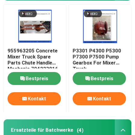
Über uns
Fabrik Tour
955963205 Concrete
P3301 P4300 P5300
Qualitätskontrolle
Mixer Truck Spare
P7300 P7500 Pump
Parts Chute Handle
Gearbox For Mixer
Mechanic 704223016
Truck
Kontakt
Bestpreis
Bestpreis
Referenzen
Kontakt
Kontakt
Betonpumpe-Teile Putzmeister
Ersatzteile für Batchwerke
(4)
Betonpumpe-Teile Schwing