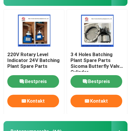
Ersatzteile für Betonmischer
Ersatzteile für Batchwerke
Betonpumperohr
220V Rotary Level
3 4 Holes Batching
Indicator 24V Batching
Plant Spare Parts
Plant Spare Parts
Sicoma Butterfly Valve
Betonpumpe Ellenbogen
Cylinder
Electropneumatic
Bestpreis
Bestpreis
Actuator Cylinder
Betonpumpen aus Gummi
Kontakt
Kontakt
Betonpumpen-Klammeranschluss
Betonpumpeflansch