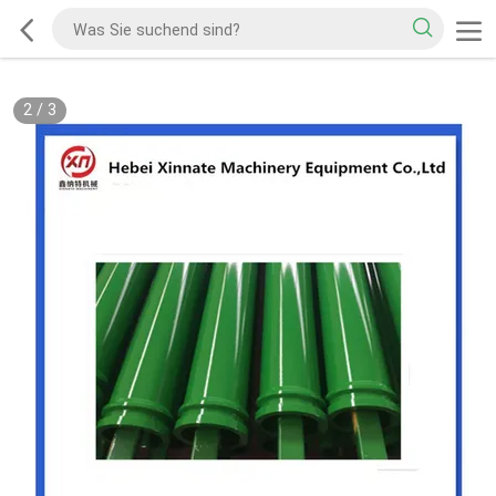
2
/
3