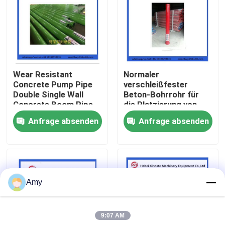
Über uns
Fabrik Tour
Wear Resistant
Normaler
Concrete Pump Pipe
verschleißfester
Qualitätskontrolle
Double Single Wall
Beton-Bohrrohr für
Concrete Boom Pipe
die Platzierung von
Booms DN125
Anfrage absenden
Anfrage absenden
Kontakt
Referenzen
Amy
Betonpumpe-Teile Putzmeister
9:07 AM
Betonpumpe-Teile Schwing