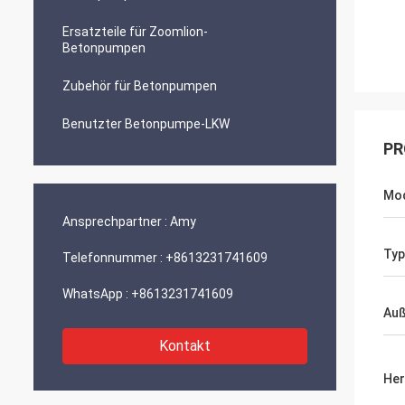
Ersatzteile für Zoomlion-
Betonpumpen
Zubehör für Betonpumpen
Benutzter Betonpumpe-LKW
PR
Mod
Ansprechpartner :
Amy
Typ
Telefonnummer :
+8613231741609
WhatsApp :
+8613231741609
Au
Kontakt
Her