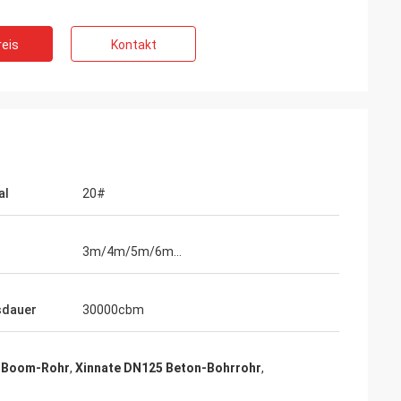
eis
Kontakt
al
20#
3m/4m/5m/6m…
sdauer
30000cbm
g Boom-Rohr
,
Xinnate DN125 Beton-Bohrrohr
,