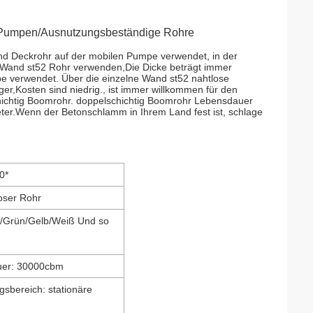
umpen/Ausnutzungsbeständige Rohre
und Deckrohr auf der mobilen Pumpe verwendet, in der
e Wand st52 Rohr verwenden,Die Dicke beträgt immer
 verwendet. Über die einzelne Wand st52 nahtlose
iger,Kosten sind niedrig., ist immer willkommen für den
schichtig Boomrohr. doppelschichtig Boomrohr Lebensdauer
er.Wenn der Betonschlamm in Ihrem Land fest ist, schlage
0*
oser Rohr
t/Grün/Gelb/Weiß Und so
uer: 30000cbm
sbereich: stationäre