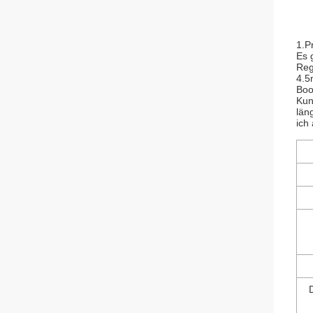
1.P
Es 
Reg
4.5
Boo
Kun
län
ich
D