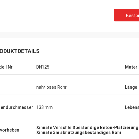
Bestpr
ODUKTDETAILS
ell Nr.
DN125
Materi
nahtloses Rohr
Länge
ßendurchmesser
133 mm
Leben
Xinnate Verschleißbeständige Beton-Platzierun
vorheben
Xinnate 3m abnutzungsbeständiges Rohr