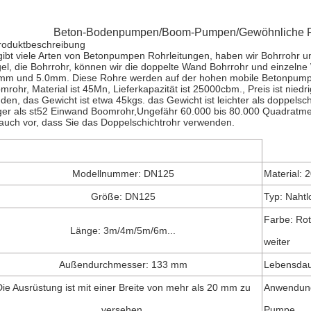
Beton-Bodenpumpen/Boom-Pumpen/Gewöhnliche P
roduktbeschreibung
gibt viele Arten von Betonpumpen Rohrleitungen, haben wir Bohrrohr 
el, die Bohrrohr, können wir die doppelte Wand Bohrrohr und einzeln
mm und 5.0mm. Diese Rohre werden auf der hohen mobile Betonpumpe
mrohr, Material ist 45Mn, Lieferkapazität ist 25000cbm., Preis ist niedr
den, das Gewicht ist etwa 45kgs. das Gewicht ist leichter als doppel
ger als st52 Einwand Boomrohr,Ungefähr 60.000 bis 80.000 Quadratmet
 auch vor, dass Sie das Doppelschichtrohr verwenden.
Modellnummer: DN125
Material: 2
Größe: DN125
Typ: Nahtl
Farbe: Ro
Länge: 3m/4m/5m/6m...
weiter
Außendurchmesser: 133 mm
Lebensda
ie Ausrüstung ist mit einer Breite von mehr als 20 mm zu
Anwendung
versehen.
Pumpe