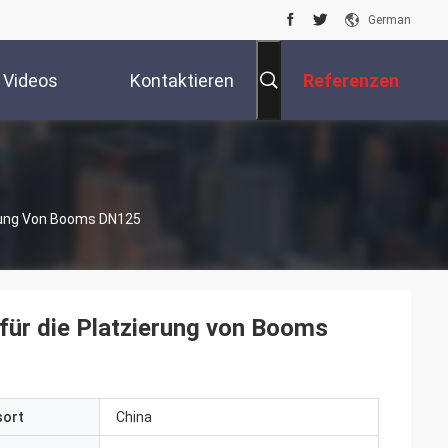
German
Videos
Kontaktieren
Referenzen
Sie Uns
erung Von Booms DN125
für die Platzierung von Booms
sort
China