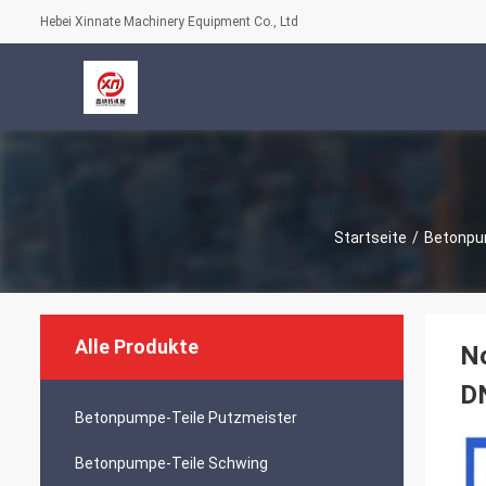
Hebei Xinnate Machinery Equipment Co., Ltd
Startseite
/
Betonpu
Alle Produkte
No
D
Betonpumpe-Teile Putzmeister
Betonpumpe-Teile Schwing