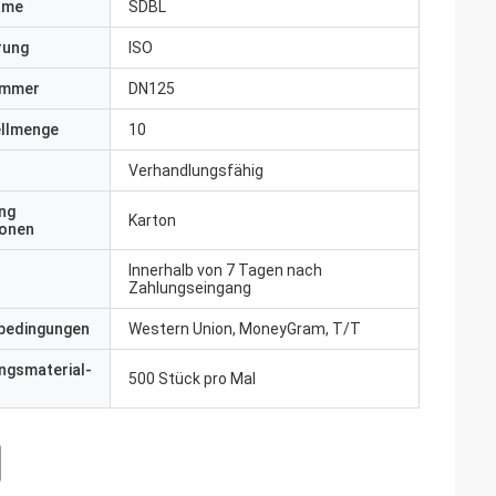
ame
SDBL
erung
ISO
ummer
DN125
ellmenge
10
Verhandlungsfähig
ng
Karton
ionen
Innerhalb von 7 Tagen nach
Zahlungseingang
bedingungen
Western Union, MoneyGram, T/T
ngsmaterial-
500 Stück pro Mal