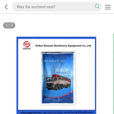
2
/
2