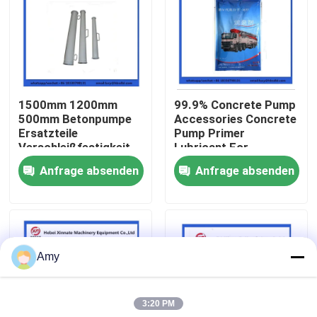
Über uns
Fabrik Tour
1500mm 1200mm
99.9% Concrete Pump
500mm Betonpumpe
Accessories Concrete
Qualitätskontrolle
Ersatzteile
Pump Primer
Verschleißfestigkeit
Lubricant For
Concrete Pumping
Anfrage absenden
Anfrage absenden
Kontakt
Pipe
Referenzen
Amy
Betonpumpe-Teile Putzmeister
3:20 PM
Betonpumpe-Teile Schwing