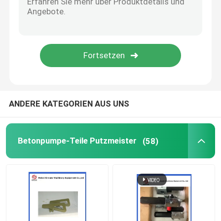
Betonpumpenreinigungskugel
Betonbohrer
Pump für den Rexthod
ANDERE KATEGORIEN AUS UNS
Betonpumpeteile SANY
Betonpumpe-Teile Putzmeister
(58)
Ersatzteile für Zoomlion-Betonpumpen
Zubehör für Betonpumpen
Benutzter Betonpumpe-LKW