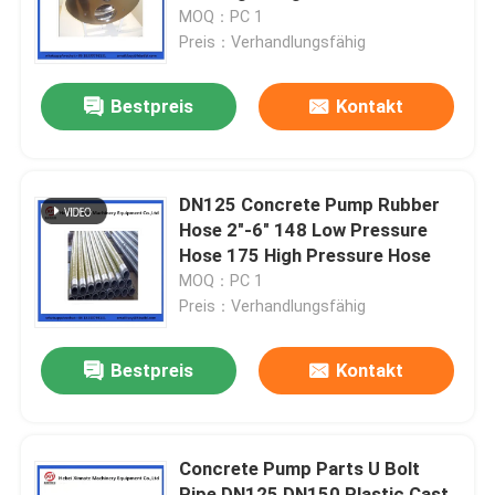
MOQ：PC 1
Preis：Verhandlungsfähig
Über uns
Bestpreis
Kontakt
Fabrik Tour
Qualitätskontrolle
DN125 Concrete Pump Rubber
Hose 2"-6" 148 Low Pressure
Hose 175 High Pressure Hose
Kontakt
MOQ：PC 1
Preis：Verhandlungsfähig
Referenzen
Bestpreis
Kontakt
Betonpumpe-Teile Putzmeister
Concrete Pump Parts U Bolt
Betonpumpe-Teile Schwing
Pipe DN125 DN150 Plastic Cast