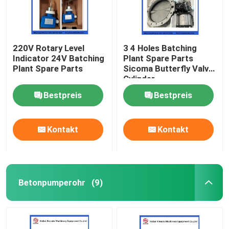
220V Rotary Level
3 4 Holes Batching
Indicator 24V Batching
Plant Spare Parts
Plant Spare Parts
Sicoma Butterfly Valve
Cylinder
Electropneumatic
Bestpreis
Bestpreis
Actuator Cylinder
Kontakt
Kontakt
Betonpumperohr
(9)