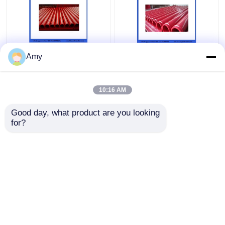
Amy
10:16 AM
Bestpreis
Bestpreis
Good day, what product are you looking 
for?
Kontakt
Kontakt
Sehen Sie mehr an
Startseite
Über uns
Kontakt
Desktop Site
Sitemap
Privacy Policy