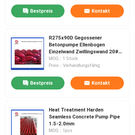
Bestpreis
Kontakt
R275x90D Gegossener
Betonpumpe Ellenbogen
Einzelwand Zwillingswand 20#
Betonpumpe Rohr Biegung
MOQ：1 Stück
Preis：Verhandlungsfähig
Bestpreis
Kontakt
Heat Treatment Harden
Seamless Concrete Pump Pipe
1.5-2.0mm
MOQ：1pcs