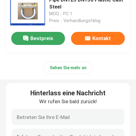
Steel
MOQ：PC 1
Ersatzteile für Betonmischer
Preis：Verhandlungsfähig
Ersatzteile für Batchwerke
Bestpreis
Kontakt
Betonpumperohr
Sehen Sie mehr an
Betonpumpe Ellenbogen
Hinterlass eine Nachricht
Betonpumpen aus Gummi
Wir rufen Sie bald zurück!
Betonpumpen-Klammeranschluss
Betonpumpeflansch