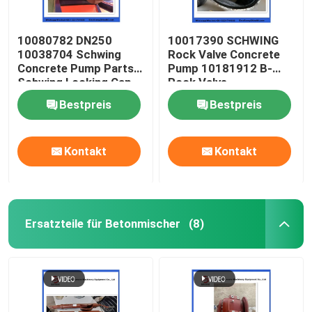
10080782 DN250
10017390 SCHWING
10038704 Schwing
Rock Valve Concrete
Concrete Pump Parts
Pump 10181912 B-
Schwing Locking Cap
Rock Valve
220/180/10059467
Bestpreis
Bestpreis
210/180
Kontakt
Kontakt
Ersatzteile für Betonmischer
(8)