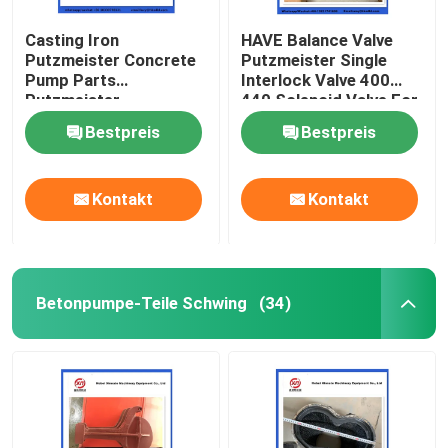
Casting Iron
HAVE Balance Valve
Putzmeister Concrete
Putzmeister Single
Pump Parts
Interlock Valve 400
Putzmeister
440 Solenoid Valve For
Agitatoring Paddles
Concrete Pump
Bestpreis
Bestpreis
Kontakt
Kontakt
Betonpumpe-Teile Schwing
(34)