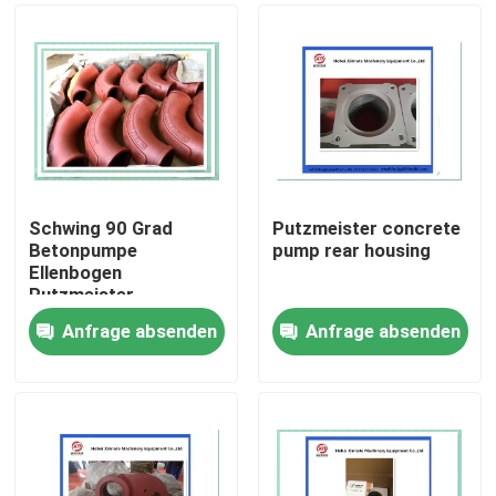
Schwing 90 Grad
Putzmeister concrete
Betonpumpe
pump rear housing
Ellenbogen
Putzmeister
Zwillingswand
Anfrage absenden
Anfrage absenden
Ellenbogen 10010479
Startseite
Produkte
Videos