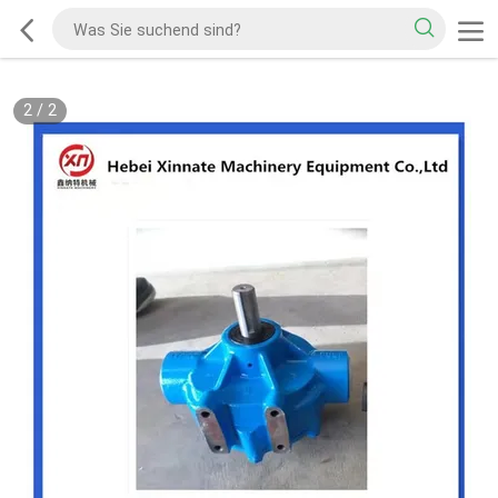
2
/
2