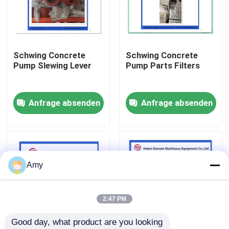
Über uns
Schwing Concrete
Schwing Concrete
Fabrik Tour
Pump Slewing Lever
Pump Parts Filters
Qualitätskontrolle
Anfrage absenden
Anfrage absenden
Kontakt
Referenzen
Amy
Betonpumpe-Teile Putzmeister
2:47 PM
Good day, what product are you looking 
Betonpumpe-Teile Schwing