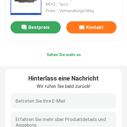
BP2000
MOQ：1pcs
Preis：Verhandlungsfähig
Über uns
Bestpreis
Kontakt
Fabrik Tour
Qualitätskontrolle
Sehen Sie mehr an
Kontakt
Hinterlass eine Nachricht
Wir rufen Sie bald zurück!
Referenzen
Betonpumpe-Teile Putzmeister
Betonpumpe-Teile Schwing