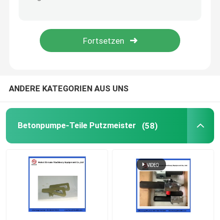
Ersatzteile für Betonmischer
Ersatzteile für Batchwerke
Betonpumperohr
ANDERE KATEGORIEN AUS UNS
Betonpumpe Ellenbogen
Betonpumpe-Teile Putzmeister
(58)
Betonpumpen aus Gummi
Betonpumpen-Klammeranschluss
Betonpumpeflansch