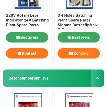
220V Rotary Level
3 4 Holes Batching
Indicator 24V Batching
Plant Spare Parts
Plant Spare Parts
Sicoma Butterfly Valve
Cylinder
Electropneumatic
Bestpreis
Bestpreis
Actuator Cylinder
Kontakt
Kontakt
Betonpumperohr
(9)