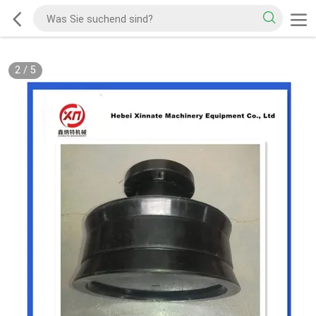
2
/
5