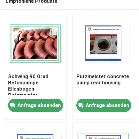
Empfohlene Produkte
Schwing 90 Grad
Putzmeister concrete
Betonpumpe
pump rear housing
Ellenbogen
Putzmeister
Startseite
Zwillingswand
Anfrage absenden
Anfrage absenden
Ellenbogen 10010479
Produkte
Videos