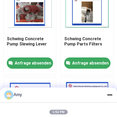
Über uns
Fabrik Tour
Schwing Concrete
Schwing Concrete
Pump Slewing Lever
Pump Parts Filters
Qualitätskontrolle
Anfrage absenden
Anfrage absenden
Kontakt
Referenzen
Amy
Betonpumpe-Teile Putzmeister
1:52 PM
Betonpumpe-Teile Schwing