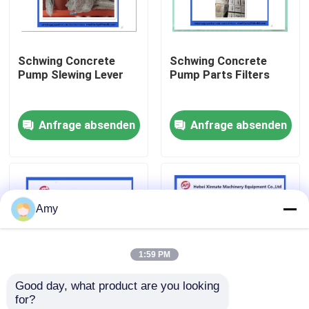
Über uns
Schwing Concrete
Schwing Concrete
Pump Slewing Lever
Pump Parts Filters
Fabrik Tour
Anfrage absenden
Anfrage absenden
Qualitätskontrolle
Kontakt
Amy
Referenzen
1:59 PM
Betonpumpe-Teile Putzmeister
Good day, what product are you looking 
for?
Betonpumpe-Teile Schwing
10073397 Schwing
10061072 Schwing