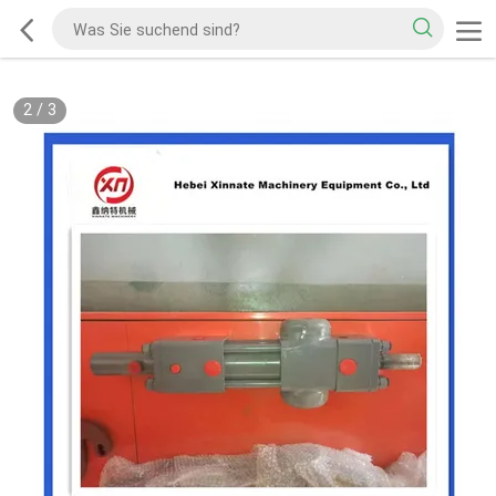
2
/
3