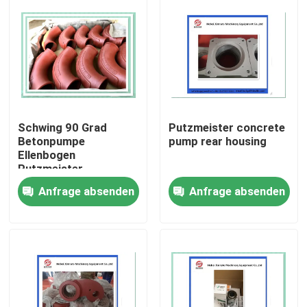
Schwing 90 Grad
Putzmeister concrete
Betonpumpe
pump rear housing
Ellenbogen
Putzmeister
Zwillingswand
Anfrage absenden
Anfrage absenden
Ellenbogen 10010479
Startseite
Produkte
Videos