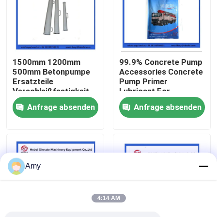
Über uns
Fabrik Tour
1500mm 1200mm
99.9% Concrete Pump
500mm Betonpumpe
Accessories Concrete
Ersatzteile
Pump Primer
Qualitätskontrolle
Verschleißfestigkeit
Lubricant For
Concrete Pumping
Anfrage absenden
Anfrage absenden
Pipe
Kontakt
Referenzen
Amy
Betonpumpe-Teile Putzmeister
4:14 AM
Betonpumpe-Teile Schwing