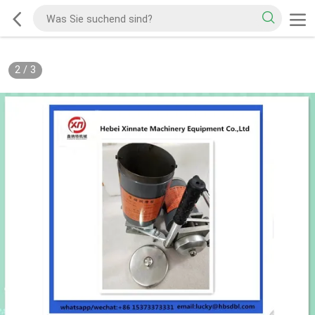
2
/
3