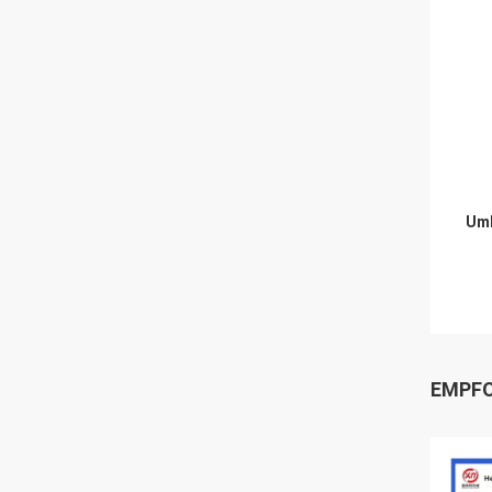
Umb
EMPFO