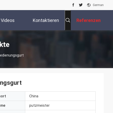
German
Videos
Kontaktieren
Referenzen
Sie Uns
kte
edienungsgurt
ngsgurt
sort
China
ame
putzmeister