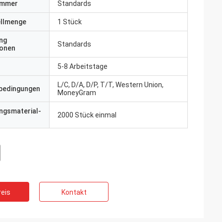
ummer
Standards
ellmenge
1 Stück
ng
Standards
ionen
5-8 Arbeitstage
L/C, D/A, D/P, T/T, Western Union,
bedingungen
MoneyGram
ngsmaterial-
2000 Stück einmal
eis
Kontakt