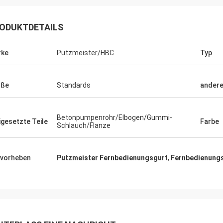
ODUKTDETAILS
rke
Putzmeister/HBC
Typ
öße
Standards
andere
Betonpumpenrohr/Elbogen/Gummi-
igesetzte Teile
Farbe
Schlauch/Flanze
vorheben
Putzmeister Fernbedienungsgurt
,
Fernbedienungs