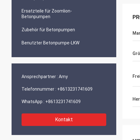
Ersatzteile für Zoomlion-
PR
Betonpumpen
Zubehör für Betonpumpen
Ma
Benutzter Betonpumpe-LKW
Gr
Fre
Ansprechpartner :
Amy
Telefonnummer :
+8613231741609
Her
WhatsApp :
+8613231741609
Kontakt