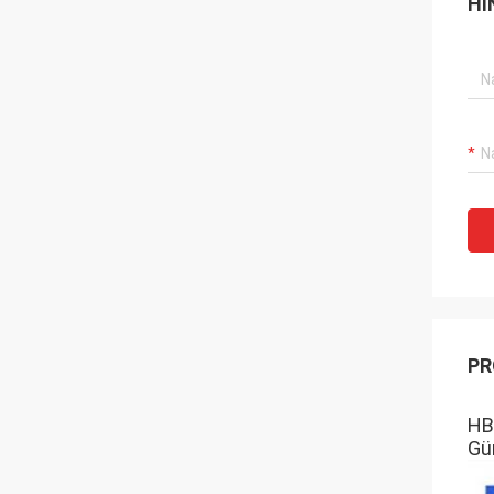
HI
PR
HB
Gü