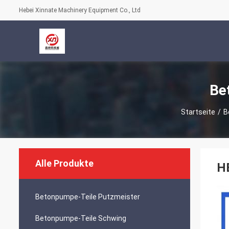
Hebei Xinnate Machinery Equipment Co., Ltd
Be
Startseite
/
B
Alle Produkte
H
Betonpumpe-Teile Putzmeister
Betonpumpe-Teile Schwing