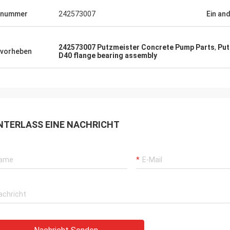
lnummer
242573007
Ein an
242573007 Putzmeister Concrete Pump Parts
,
Put
vorheben
D40 flange bearing assembly
NTERLASS EINE NACHRICHT