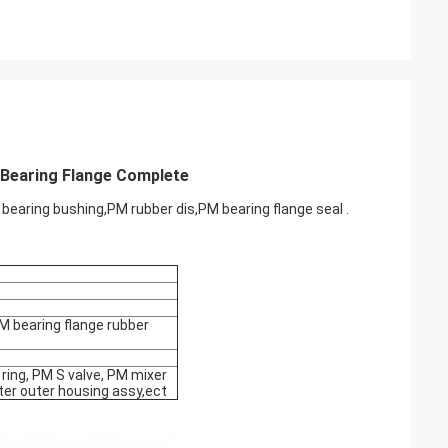
Bearing Flange Complete
bearing bushing,PM rubber dis,PM bearing flange seal .
M bearing flange rubber
ring, PM S valve, PM mixer
er outer housing assy,ect