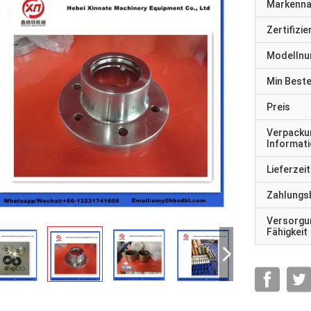
Markenn
Zertifizi
Modelln
Min Best
Preis
Verpacku
Informat
Lieferzeit
Zahlungs
Versorgu
Fähigkeit