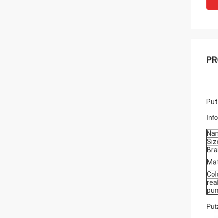
PR
Put
Inf
Na
Siz
Bra
Mat
Col
rea
pum
Put