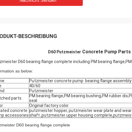
Nachricht Senden
ODUKT-BESCHREIBUNG
Concrete Pump Parts 
D60 Putzmeister
zmeister D60 bearing flange complete including PM bearing flange,PM 
ormation as below:
me
Putzmeister concrete pump bearing flange assembly
e
40/60
nd
Putzmeister
PM bearing flange,PM bearing bushing,PM rubber dis,P
ched parts
seal
or
Original factory color
lated concrete
putzmeister hopper, putzmeister wear plate and wear 
p accessories
shaft ,putzmeister upper housing complete,putzmeist
zmeister D60 bearing flange complete