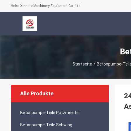
Hebei Xinnate Machinery Equipment Co., Ltd
Be
Startseite
/
Betonpumpe-Teil
Alle Produkte
2
A
Betonpumpe-Teile Putzmeister
Betonpumpe-Teile Schwing