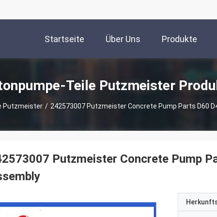
Startseite
Über Uns
Produkte
tonpumpe-Teile Putzmeister Produ
e Putzmeister
/
242573007 Putzmeister Concrete Pump Parts D60 D4
42573007 Putzmeister Concrete Pump Pa
ssembly
Herkunft