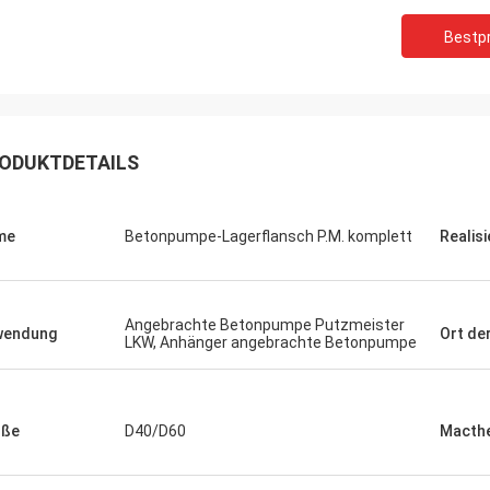
Bestpr
ODUKTDETAILS
me
Betonpumpe-Lagerflansch P.M. komplett
Realisi
Angebrachte Betonpumpe Putzmeister
wendung
Ort de
LKW, Anhänger angebrachte Betonpumpe
öße
D40/D60
Macthe