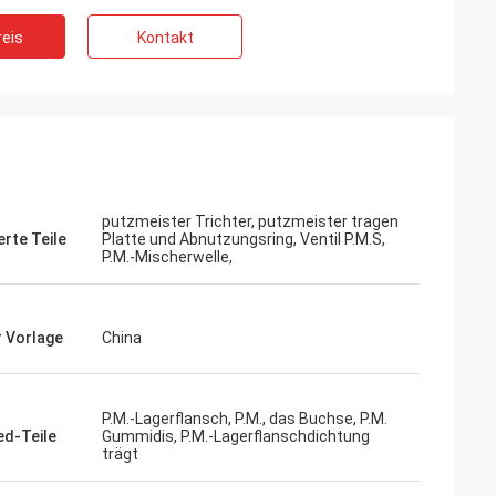
eis
Kontakt
putzmeister Trichter, putzmeister tragen
erte Teile
Platte und Abnutzungsring, Ventil P.M.S,
P.M.-Mischerwelle,
r Vorlage
China
P.M.-Lagerflansch, P.M., das Buchse, P.M.
d-Teile
Gummidis, P.M.-Lagerflanschdichtung
trägt