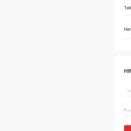
Tei
Her
HI