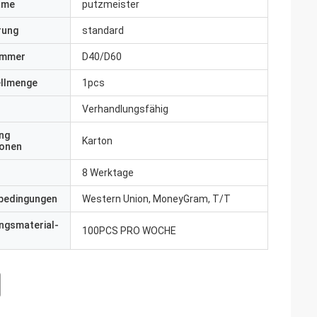
ame
putzmeister
erung
standard
ummer
D40/D60
ellmenge
1pcs
Verhandlungsfähig
ng
Karton
ionen
8 Werktage
bedingungen
Western Union, MoneyGram, T/T
ngsmaterial-
100PCS PRO WOCHE