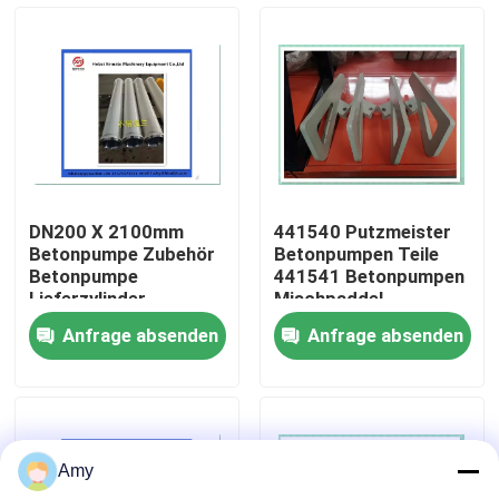
Über uns
Fabrik Tour
Qualitätskontrolle
DN200 X 2100mm
441540 Putzmeister
Betonpumpe Zubehör
Betonpumpen Teile
Kontakt
Betonpumpe
441541 Betonpumpen
Lieferzylinder
Mischpaddel
Verschleißfest
Anfrage absenden
Anfrage absenden
Putzmeister
Referenzen
Betonpumpe-Teile Putzmeister
Amy
Betonpumpe-Teile Schwing