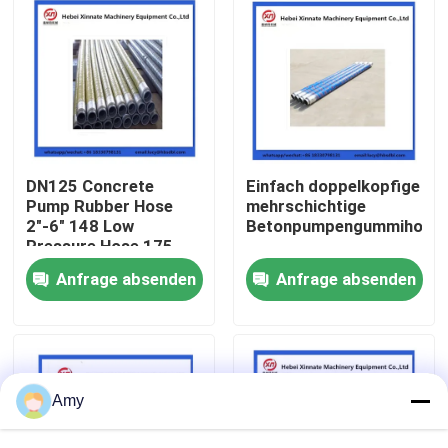
DN125 Concrete
Einfach doppelkopfige
Pump Rubber Hose
mehrschichtige
2"-6" 148 Low
Betonpumpengummihose
Pressure Hose 175
High Pressure Hose
Anfrage absenden
Anfrage absenden
Startseite
Produkte
Amy
Videos