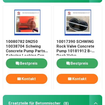
Über uns
Fabrik Tour
10080782 DN250
10017390 SCHWING
Qualitätskontrolle
10038704 Schwing
Rock Valve Concrete
Concrete Pump Parts
Pump 10181912 B-
Schwing Locking Cap
Rock Valve
Kontakt
220/180/10059467
Bestpreis
Bestpreis
210/180
Referenzen
Kontakt
Kontakt
Betonpumpe-Teile Putzmeister
Betonpumpe-Teile Schwing
Ersatzteile für Betonmischer
(8)