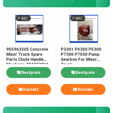
Ersatzteile für Betonmischer
Ersatzteile für Batchwerke
Betonpumperohr
955963205 Concrete
P3301 P4300 P5300
Mixer Truck Spare
P7300 P7500 Pump
Parts Chute Handle
Gearbox For Mixer
Betonpumpe Ellenbogen
Mechanic 704223016
Truck
Bestpreis
Bestpreis
Betonpumpen aus Gummi
Kontakt
Kontakt
Betonpumpen-Klammeranschluss
Betonpumpeflansch