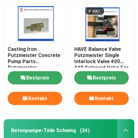
Casting Iron
HAVE Balance Valve
Putzmeister Concrete
Putzmeister Single
Pump Parts
Interlock Valve 400
Putzmeister
440 Solenoid Valve For
Agitatoring Paddles
Concrete Pump
Bestpreis
Bestpreis
Startseite
Kontakt
Kontakt
Produkte
Betonpumpe-Teile Schwing
(34)
Videos