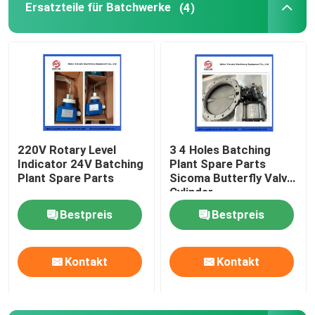
Ersatzteile für Batchwerke
(4)
Betonpumpenreinigungskugel
Betonbohrer
Pump für den Rexthod
220V Rotary Level
3 4 Holes Batching
Indicator 24V Batching
Plant Spare Parts
Betonpumpeteile SANY
Plant Spare Parts
Sicoma Butterfly Valve
Cylinder
Electropneumatic
Ersatzteile für Zoomlion-Betonpumpen
Bestpreis
Bestpreis
Actuator Cylinder
Zubehör für Betonpumpen
Kontakt
Kontakt
Benutzter Betonpumpe-LKW